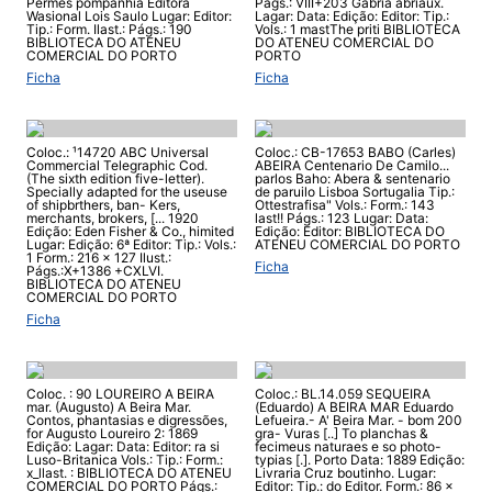
Permes pompanhia Editora
Págs.: VIII+203 Gabria abriaux.
Wasional Lois Saulo Lugar: Editor:
Lagar: Data: Edição: Editor: Tip.:
Tip.: Form. Ilast.: Págs.: 190
Vols.: 1 mastThe priti BIBLIOTECA
BIBLIOTECA DO ATENEU
DO ATENEU COMERCIAL DO
COMERCIAL DO PORTO
PORTO
Ficha
Ficha
Coloc.: ¹14720 ABC Universal
Coloc.: CB-17653 BABO (Carles)
Commercial Telegraphic Cod.
ABEIRA Centenario De Camilo...
(The sixth edition five-letter).
parlos Baho: Abera & sentenario
Specially adapted for the useuse
de paruilo Lisboa Sortugalia Tip.:
of shipbrthers, ban- Kers,
Ottestrafisa" Vols.: Form.: 143
merchants, brokers, [... 1920
last!! Págs.: 123 Lugar: Data:
Edição: Eden Fisher & Co., himited
Edição: Editor: BIBLIOTECA DO
Lugar: Edição: 6ª Editor: Tip.: Vols.:
ATENEU COMERCIAL DO PORTO
1 Form.: 216 x 127 Ilust.:
Ficha
Págs.:X+1386 +CXLVI.
BIBLIOTECA DO ATENEU
COMERCIAL DO PORTO
Ficha
Coloc. : 90 LOUREIRO A BEIRA
Coloc.: BL.14.059 SEQUEIRA
mar. (Augusto) A Beira Mar.
(Eduardo) A BEIRA MAR Eduardo
Contos, phantasias e digressões,
Lefueira.- A' Beira Mar. - bom 200
for Augusto Loureiro 2: 1869
gra- Vuras [..] To planchas &
Edição: Lagar: Data: Editor: ra si
fecimeus naturaes e so photo-
Luso-Britanica Vols.: Tip.: Form.:
typias [.]. Porto Data: 1889 Edição:
x_llast. : BIBLIOTECA DO ATENEU
Livraria Cruz boutinho. Lugar:
COMERCIAL DO PORTO Págs.:
Editor: Tip.: do Editor. Form.: 86 x