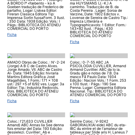
A BORDO lº «fœbento - ko A
ma HUYSMANS (J.-K.) A
Goeben tradução de Frederico de
caminho. Traducção de B. da
partalho. Logar: Liskea Editor:
Costa Pereira . Lager: Soroa de
Fireran Classica Editora Tip:
Varzine, Date: 1902 Edictos v.
Imprensa Sorlin fuosaForm. 3 Ilust.
Lovense de Sereira de Castro Tip.:
: 350 Data: 1938 Edição: Vols.: I
Impreza Litterária e
Págs.: BIBLIOTECA DO ATENEU
Typographicavols: 1 Editor: Form.:
COMERCIAL DO PORTO
143x82 Ilust. : Págs.: 430
BIBLIOTECA DO ATENEU
Ficha
COMERCIAL DO PORTO
Ficha
AMADO Obras de Coloc. : N'-2-24
Coloc.: 0-7-55 ABC JA
(Jorge) A B C de Castro Alves.
PSICOLOGIA CUVILLIER, Armand
Jorge Amado. VII. ABC de Castro
Armand Cuvillier. ABC da lo ia.
Al- Data: 1945 Edição: hivraria
Gradu gão e notas de 7.B. Da
Martins Editora Gráfica José
masco Få Paulo Data: 1934
Magalhães, 1 Form.: 171 x 108
Edição : Nacion Vols.: 1 Form. 253
ust.: 297 +5 of 6/92 ves. Lugar: 3a
x 100 tlust. : Págs.: 190 See
Editor: Tip.: Industria Redovols.
Penna. Lugar: Companhia Editora
Vols. BIBLIOTECA DO ATENEU
Nacional. Tip.: BIBLIOTECA DO
COMERCIAL DO PORTO
ATENEU COMERCIAL DO PORTO
Ficha
Ficha
Coloc.: I'21,633 CUVILLIER
Seintre Coloc.: V-9242
Amand) ABC Annas lia See denna
GABORIAUX(Al eide) ABC du eta-
fois emotar del Data: 193 Edição:
IBC du eintre et de l'amateur de
dessielezi. Cuvillier:. Ab e .
tableaux par Slide aris H. Laneus 7