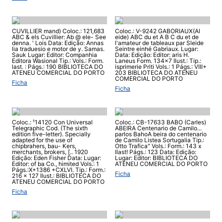
CUVILLIER mand) Coloc.: 121,683
Coloc.: V-9242 GABORIAUX(Al
ABC & els Cuvillier: Ab @ ele- See
eide) ABC du et A B C du et de
denna. ' Lois Data: Edição: Annas
l'amateur de tableaux par Sleide
lia traduesio e motor de y. Samas.
Seintre einhé Gabriaux. Lugar:
Sauk Lugar: Editor: Companhia
Data: Edição: Editor: aris H.
Editora Wasional Tip.: Vols.: Form.
Laneus Form. 134x7 Ilust.: Tip.:
last. : Págs.: 190 BIBLIOTECA DO
isprimerie Priti Vols.: 1 Págs.: VIII+
ATENEU COMERCIAL DO PORTO
203 BIBLIOTECA DO ATENEU
COMERCIAL DO PORTO
Ficha
Ficha
Coloc.: ¹14120 Con Universal
Coloc.: CB-17633 BABO (Carles)
Telegraphic Cod. (The sixth
ABEIRA Centenario de Camilo...
edition five-letter). Specially
parlos BahoA beira do centenario
adapted for the use of
de Camilo Listea Sortugalia Tip.:
chipbrahers, bau- Kers,
Otto Trafica" Vols.: Form.: 143 x
merchants, brokers, [.. 1920
Ilast! Págs.: 123 Data: Edição:
Edição: Eden Fisher Data: Lugar:
Lugar: Editor: BIBLIOTECA DO
Editor: of ba Co., himited Vols.: 1
ATENEU COMERCIAL DO PORTO
Págs.:X+1386 +CXLVI. Tip.: Form.:
Ficha
216 x 127 Ilust.: BIBLIOTECA DO
ATENEU COMERCIAL DO PORTO
Ficha