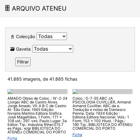
🗄
ARQUIVO ATENEU
📓 Colecção
🗃 Gaveta
Filtrar
41.885 imagens, de 41.885 fichas
AMADO Obras de Coloc. : N'-2-24
Coloc.: 0-7-55 ABC JA
(Jorge) ABC de Castro Alves.
PSICOLOGIA CUVILLIER, Armand
Jorge Amado. VII. A B C de Castro
Armand Cuvillier. ABC da a.
Al- Eão Data: 1945 Edição:
Tradução e notas de Damasco
hivraria Martins Editora Gráfica
Penna. Data: 1934 Edição :
José Magalhães, 1 Form.: 171 x
Editoria Editora Nacional. Vols.: 1
108 ust.: 297. ves. Paulo Lugar: 3a
Form. 153 x 100 Hlust. : Págs.:
Editor: Tip.: Industria Rther.015.7
190 Tip.: BIBLIOTECA DO ATENEU
es Págs.: e/gr BIBLIOTECA DO
COMERCIAL DO PORTO
ATENEU COMERCIAL DO PORTO
Ficha
Ficha