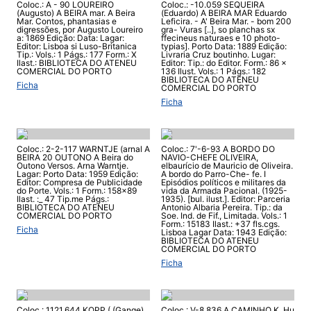
Coloc.: A - 90 LOUREIRO
Coloc.: -10.059 SEQUEIRA
(Augusto) A BEIRA mar. A Beira
(Eduardo) A BEIRA MAR Eduardo
Mar. Contos, phantasias e
Leficira. - A' Beira Mar. - bom 200
digressões, por Augusto Loureiro
gra- Vuras [..], so planchas sx
a: 1869 Edição: Data: Lagar:
ffecineus naturaes e 10 photo-
Editor: Lisboa si Luso-Britanica
typias]. Porto Data: 1889 Edição:
Tip.: Vols.: 1 Págs.: 177 Form.: X
Livraria Cruz boutinho. Lugar:
Ilast.: BIBLIOTECA DO ATENEU
Editor: Tip.: do Editor. Form.: 86 x
COMERCIAL DO PORTO
136 Ilust. Vols.: 1 Págs.: 182
BIBLIOTECA DO ATENEU
Ficha
COMERCIAL DO PORTO
Ficha
Coloc.: 2-2-117 WARNTJE (arnal A
Coloc.: 7'-6-93 A BORDO DO
BEIRA 20 OUTONO A Beira do
NAVIO-CHEFE OLIVEIRA,
Outono Versos. Arna Warntje.
elbaurício de Mauricio de Oliveira.
Lagar: Porto Data: 1959 Edição:
A bordo do Parro-Che- fe. I
Editor: Compresa de Publicidade
Episódios políticos e militares da
do Porte. Vols.: 1 Form.: 158x89
vida da Armada Pacional. (1925-
Ilast. :_ 47 Tip.me Págs.:
1935). [bul. ilust.]. Editor: Parceria
BIBLIOTECA DO ATENEU
Antonio Albaria Pereira. Tip.: da
COMERCIAL DO PORTO
Soe. Ind. de Fif., Limitada. Vols.: 1
Form.: 15183 Ilast.: +37 fls.cgs.
Ficha
Lisboa Lagar Data: 1943 Edição:
BIBLIOTECA DO ATENEU
COMERCIAL DO PORTO
Ficha
Coloc.: 1121.644 KOPP ( (Gange)
Coloc.: V-8.836 A CAMINHO K. Hu