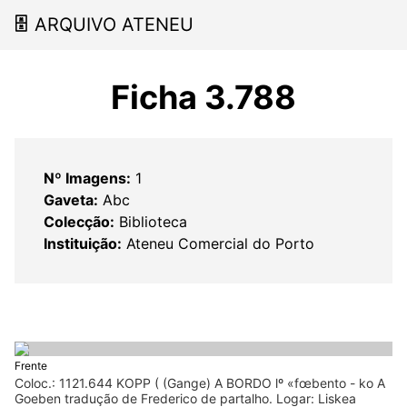
🗄
ARQUIVO ATENEU
Ficha 3.788
Nº Imagens:
1
Gaveta:
Abc
Colecção:
Biblioteca
Instituição:
Ateneu Comercial do Porto
Frente
Coloc.: 1121.644 KOPP ( (Gange) A BORDO lº «fœbento - ko A
Goeben tradução de Frederico de partalho. Logar: Liskea